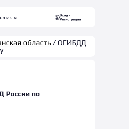
Вход /
онтакты
Регистрация
анская область
/ ОГИБДД
у
 России по