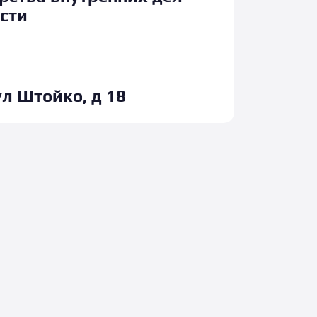
сти
ул Штойко, д 18