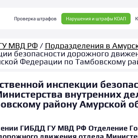
Проверка штрафов
Нарушения и штрафы КОАП
К
ГУ МВД РФ
/
Подразделения в Амурск
ции безопасности дорожного движе
йской Федерации по Тамбовскому ра
ственной инспекции безопа
инистерства внутренних де
овскому району Амурской о
ении ГИБДД ГУ МВД РФ Отделение Го
 дорожного движения отдела Министе