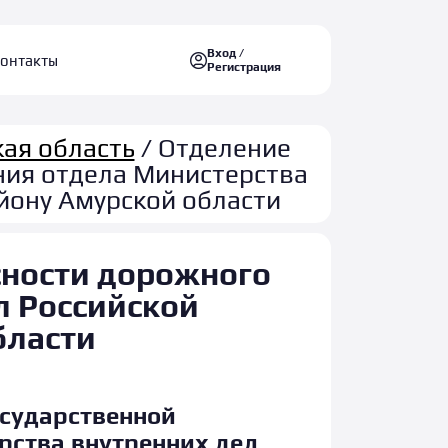
Вход /
онтакты
Регистрация
ая область
/ Отделение
ния отдела Министерства
йону Амурской области
сности дорожного
л Российской
бласти
сударственной
рства внутренних дел