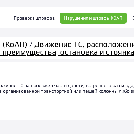
Проверка штрафов
Нарушения и штрафы КОАП
К
 (КоАП)
/
Движение ТС, расположени
 преимущества, остановка и стоянк
жения ТС на проезжей части дороги, встречного разъезда
 организованной транспортной или пешей колонны либо з